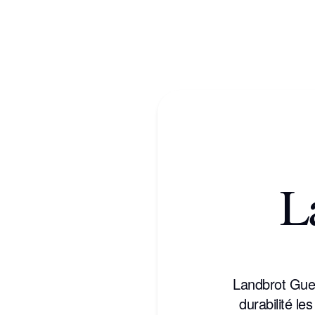
L
Landbrot Gues
durabilité le