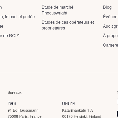
on
Étude de marché
Blog
Phocuswright
on, impact et portée
Événem
Études de cas opérateurs et
ie
Audit gra
propriétaires
ur de ROI
À propo
Carrièr
Bureaux
Paris
Helsinki
91 Bd Haussmann
Katariinankatu 1 A
75008 Paris, France
00170 Helsinki, Finland