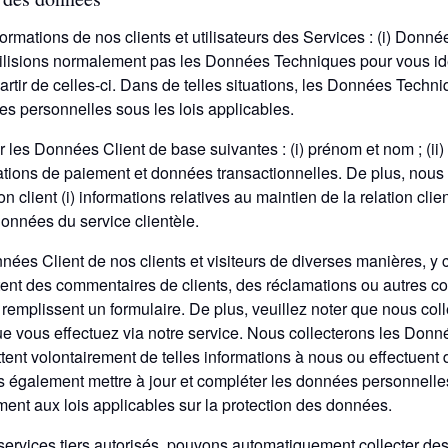
ormations de nos clients et utilisateurs des Services : (i) Donnée
ilisions normalement pas les Données Techniques pour vous ident
artir de celles-ci. Dans de telles situations, les Données Tech
 personnelles sous les lois applicables.
er les Données Client de base suivantes : (i) prénom et nom ; (i
rmations de paiement et données transactionnelles. De plus, nou
 client (i) informations relatives au maintien de la relation client
 données du service clientèle.
es Client de nos clients et visiteurs de diverses manières, y co
tent des commentaires de clients, des réclamations ou autres c
remplissent un formulaire. De plus, veuillez noter que nous col
ue vous effectuez via notre service. Nous collecterons les Donné
ttent volontairement de telles informations à nous ou effectuent
 également mettre à jour et compléter les données personnelle
ment aux lois applicables sur la protection des données.
 services tiers autorisés, pouvons automatiquement collecter 