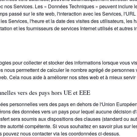
vec nos Services. Les « Données Techniques » peuvent inclure le
emps passé sur le site web, l'interaction avec les Services, l'U
é les Services, l'heure et la date des visites des utilisateurs, les
tation et les fournisseurs de services Internet utilisés et autres
ogies pour collecter et stocker des informations lorsque vous vis
es nous permettent de calculer le nombre agrégé de personnes vi
s web. Cela nous aide à améliorer nos sites web et à mieux servir 
nnelles vers des pays hors UE et EEE
nnées personnelles vers des pays en dehors de l'Union Europé
érons des données vers un pays pour lequel aucune décision d
nsfert sera soumis aux dispositions des clauses (standard ou aut
 autorité compétente. Si vous souhaitez en savoir plus sur les 
 pouvez nous contacter via les coordonnées ci-dessus.