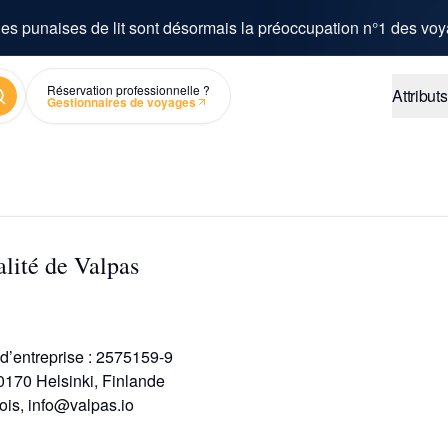
es punaises de lit sont désormais la préoccupation n°1 des voy
chercher
Réservation professionnelle ?
Attributs
Gestionnaires de voyages
alité de Valpas
d’entreprise : 2575159-9
0170 Helsinki, Finlande
ois, info@valpas.io