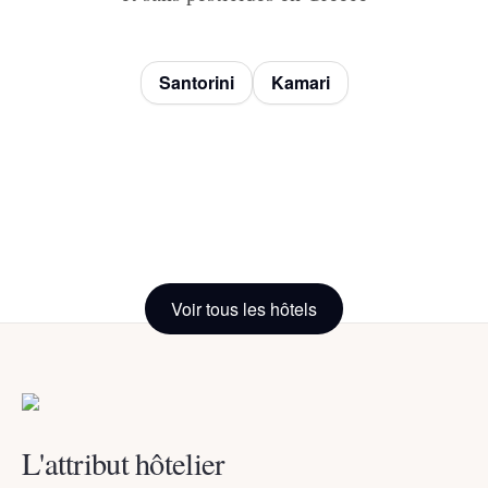
Santorini
Kamari
Armonia
Anemomilos
Santo Nero
Santorini
Hotel Santorini
Villas
Anemomilos
Voir tous les hôtels
Santorini
Kamari
,
Santorini
,
Greece
Suites
Greece
Santorini
,
Greece
Santorini
Santorini
,
Greece
L'attribut hôtelier