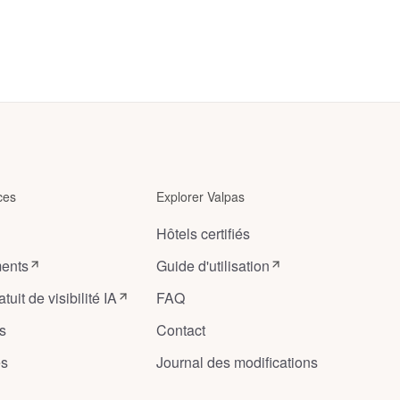
Gerði
Höfn
,
Iceland
guesthouse
Höfn
,
Iceland
ces
Explorer Valpas
Hôtels certifiés
ents
Guide d'utilisation
tuit de visibilité IA
FAQ
s
Contact
es
Journal des modifications