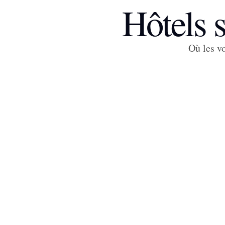
Hôtels s
Où les vo
Hótel
Seljavellir