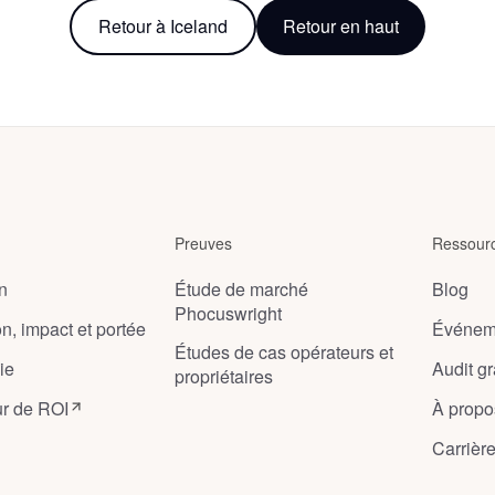
Höfn
,
Iceland
Retour à Iceland
Retour en haut
Preuves
Ressour
on
Étude de marché
Blog
Phocuswright
on, impact et portée
Événem
Études de cas opérateurs et
ie
Audit gra
propriétaires
ur de ROI
À propo
Carrièr