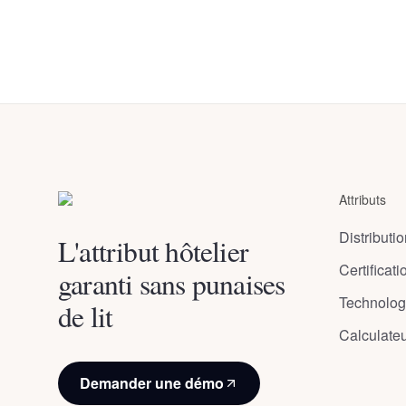
Arnanes
Guesthouse
Jökull
Country
Höfn
Höfn
,
,
Iceland
Hotel
Iceland
Höfn
,
Iceland
Attributs
Distributi
L'attribut hôtelier
Certificati
garanti sans punaises
Technolog
de lit
Calculate
Demander une démo