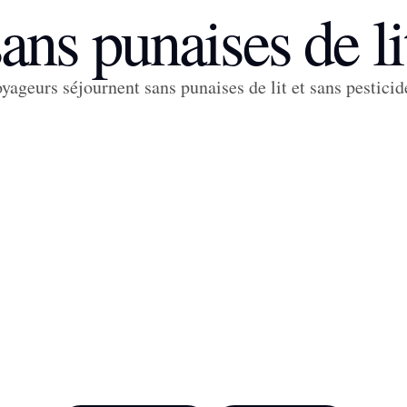
ans punaises de l
yageurs séjournent sans punaises de lit et sans pestici
Ekra
Reynivellir
Höfn
,
guesthouse
Iceland