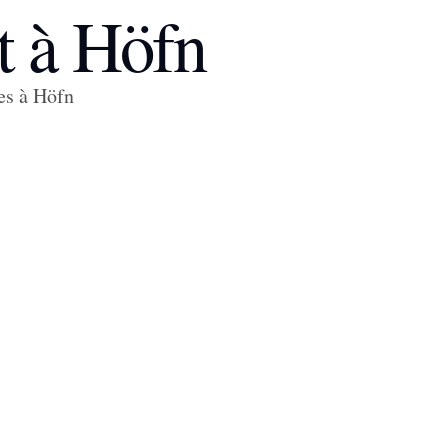
it à Höfn
des à Höfn
REYStays