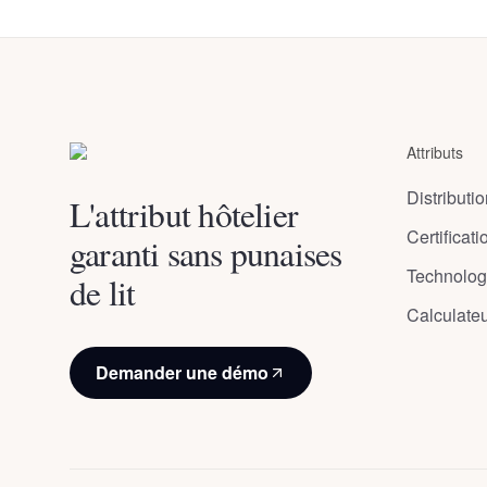
Florence,
Ponte
Vecchio
Attributs
Firenze
,
Italy
Distributi
L'attribut hôtelier
Certificati
garanti sans punaises
Technolog
de lit
Calculate
Demander une démo