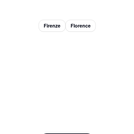
Firenze
Florence
Bob W
VG18
(Ponte