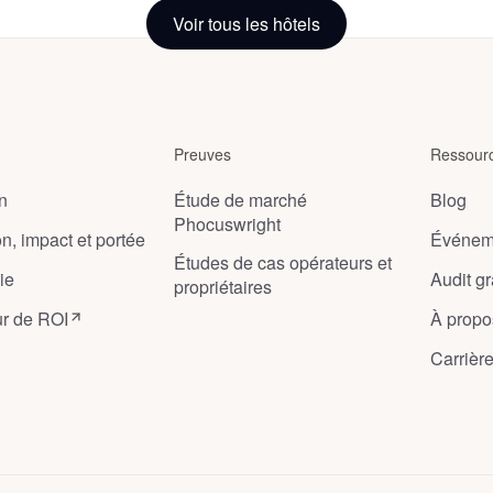
Vecchio
Voir tous les hôtels
bis)
Florence
,
Italy
Preuves
Ressour
on
Étude de marché
Blog
Phocuswright
on, impact et portée
Événem
Études de cas opérateurs et
ie
Audit gra
propriétaires
ur de ROI
À propo
Carrièr