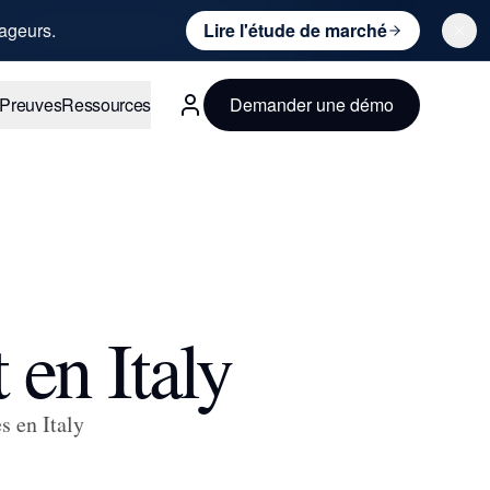
ageurs.
Lire l'étude de marché
Preuves
Ressources
Demander une démo
Français
 en Italy
s en Italy