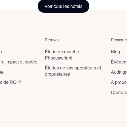
Voir tous les hôtels
Preuves
Ressour
on
Étude de marché
Blog
Phocuswright
on, impact et portée
Événem
Études de cas opérateurs et
ie
Audit gra
propriétaires
ur de ROI
À propo
Carrièr