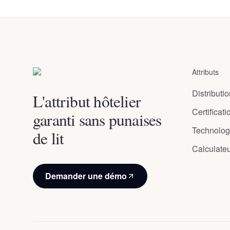
Honningsvåg
,
Norway
Attributs
Distributi
L'attribut hôtelier
Certificati
garanti sans punaises
Technolog
de lit
Calculate
Demander une démo