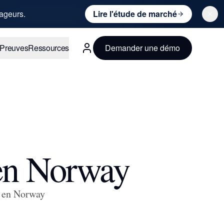
ageurs.
Lire l'étude de marché
Preuves
Ressources
Demander une démo
Français
 en Norway
s en Norway