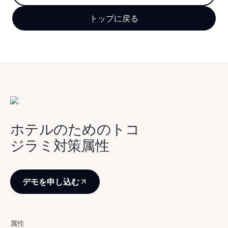
Iceland
Reynivellir
Gerði
Arnanes
Höfn
,
Guesthouse
トップに戻る
Iceland
guesthouse
guesthouse
Country
Höfn
,
Iceland
Hotel
Höfn
Höfn
,
Iceland
,
Iceland
Höfn
,
Iceland
ホテルのためのトコ
ジラミ対策属性
デモを申し込む
属性