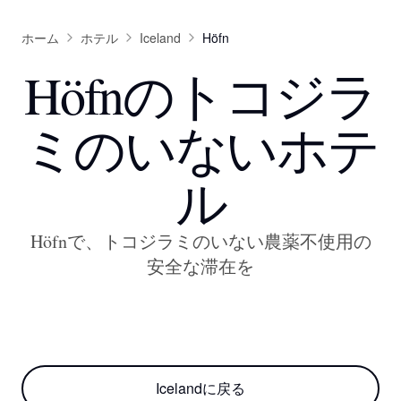
ホーム
ホテル
Iceland
Höfn
Höfnのトコジラ
ミのいないホテ
ル
Höfnで、トコジラミのいない農薬不使用の
安全な滞在を
REYStays
Ekra
Hótel
Jökull
Höfn
Höfn
,
,
Iceland
Icelandに戻る
Seljavellir