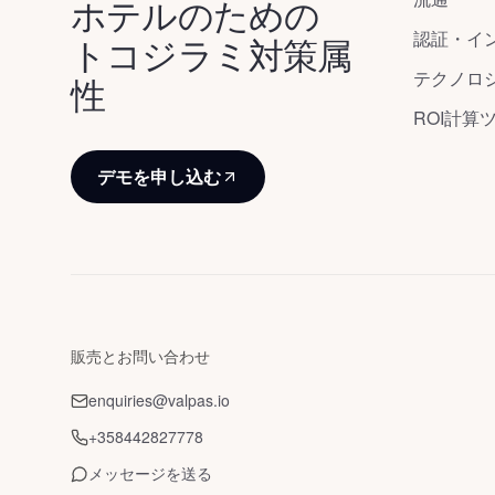
ホテルのための
認証・イ
トコジラミ対策属
テクノロ
性
ROI計算
デモを申し込む
販売とお問い合わせ
enquiries@valpas.io
+358442827778
メッセージを送る