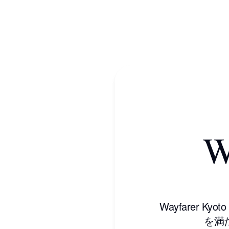
W
Wayfarer 
を満